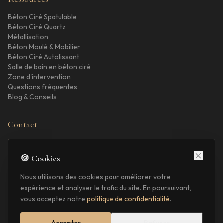
Béton Ciré Spatulable
Béton Ciré Quartz
Métallisation
Béton Moulé & Mobilier
Béton Ciré Autolissant
Salle de bain en béton ciré
Zone d'intervention
Questions fréquentes
Blog & Conseils
Contact
06 58 42 80 20
creationevasion.contact@gmail.com
🍪 Cookies
Lyon (69)
Nous utilisons des cookies pour améliorer votre
expérience et analyser le trafic du site. En poursuivant,
vous acceptez notre
politique de confidentialité
.
©
2026
Création Évasion — Julien Grataloup. Tous droits réservés.
Mentions légales
Politique de confidentialité
Accepter
Refuser