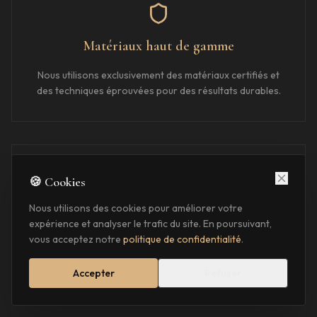
Matériaux haut de gamme
Nous utilisons exclusivement des matériaux certifiés et
des techniques éprouvées pour des résultats durables.
🍪 Cookies
Nous utilisons des cookies pour améliorer votre
Proximité
expérience et analyser le trafic du site. En poursuivant,
vous acceptez notre
politique de confidentialité
.
Basés à Veauche, nous intervenons rapidement à Lyon
et assurons un suivi de proximité sur chaque projet.
Accepter
Refuser